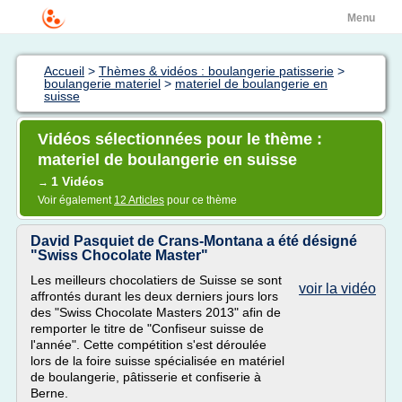
Menu
Accueil
>
Thèmes & vidéos : boulangerie patisserie
>
boulangerie materiel
>
materiel de boulangerie en
suisse
Vidéos sélectionnées pour le thème :
materiel de boulangerie en suisse
1 Vidéos
→
Voir également
12 Articles
pour ce thème
David Pasquiet de Crans-Montana a été désigné
"Swiss Chocolate Master"
Les meilleurs chocolatiers de Suisse se sont
voir la vidéo
affrontés durant les deux derniers jours lors
des "Swiss Chocolate Masters 2013" afin de
remporter le titre de "Confiseur suisse de
l'année". Cette compétition s'est déroulée
lors de la foire suisse spécialisée en matériel
de boulangerie, pâtisserie et confiserie à
Berne.